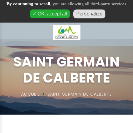
By continuing to scroll,
you are allowing all third-party services
Saint Germain de Calberte
Personalize
✓ OK, accept all
SAINT GERMAIN
DE CALBERTE
ACCUEIL
SAINT GERMAIN DE CALBERTE