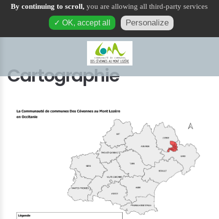
By continuing to scroll,
you are allowing all third-party services
Cartographie
Personalize
✓ OK, accept all
Cartographie