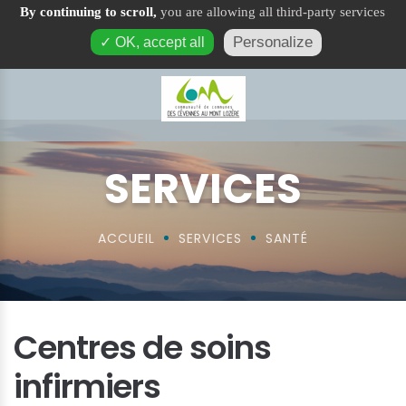
By continuing to scroll,
you are allowing all third-party services
Centre de soins infirmiers
Personalize
✓ OK, accept all
SERVICES
ACCUEIL
SERVICES
SANTÉ
Centres de soins
infirmiers