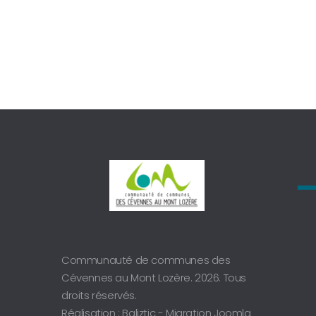
Communauté de communes des
Cévennes au Mont Lozère. 2026. Tous
droits réservés.
Réalisation : Baliztic -
Migration Joomla