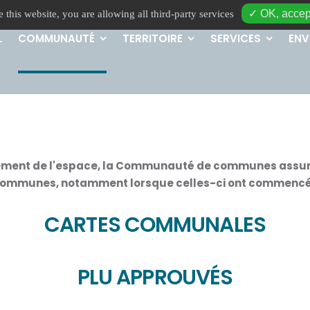
✓ OK, accept
 this website, you are allowing all third-party services
L
COMMUNAUTÉ
TERRITOIRE
SERVICES
ENV
ment de l'espace, la Communauté de communes assur
 communes, notamment lorsque celles-ci ont commencé l
CARTES COMMUNALES
PLU APPROUVÉS