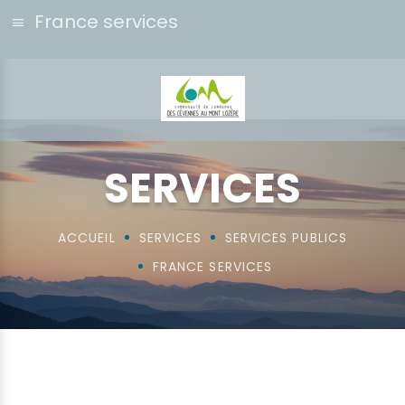
France services
SERVICES
ACCUEIL
SERVICES
SERVICES PUBLICS
FRANCE SERVICES