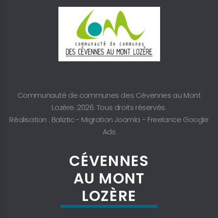
Communauté de communes des Cévennes au Mont
Lozère. 2026. Tous droits réservés.
Réalisation : Baliztic -
Migration Joomla
-
Freelance Google
Ads
CÉVENNES
AU MONT
LOZÈRE