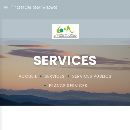
France services
SERVICES
ACCUEIL
SERVICES
SERVICES PUBLICS
FRANCE SERVICES